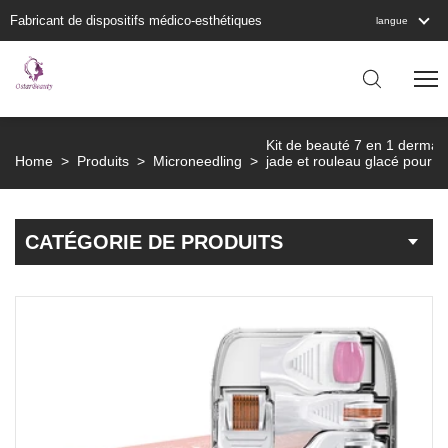
Fabricant de dispositifs médico-esthétiques
langue
Kit de beauté 7 en 1 dermarol
Home
>
Produits
>
Microneedling
>
jade et rouleau glacé pour le
CATÉGORIE DE PRODUITS